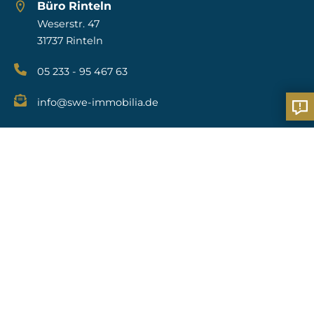
Büro Rinteln
Weserstr. 47
31737 Rinteln
05 233 - 95 467 63
info@swe-immobilia.de
Links
Startseite
Serviceleistungen
Referenzen
Über Uns
Kontakt
Datenschutz
Impressum